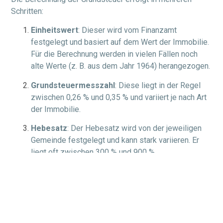
Schritten:
Einheitswert
: Dieser wird vom Finanzamt
festgelegt und basiert auf dem Wert der Immobilie.
Für die Berechnung werden in vielen Fällen noch
alte Werte (z. B. aus dem Jahr 1964) herangezogen.
Grundsteuermesszahl
: Diese liegt in der Regel
zwischen 0,26 % und 0,35 % und variiert je nach Art
der Immobilie.
Hebesatz
: Der Hebesatz wird von der jeweiligen
Gemeinde festgelegt und kann stark variieren. Er
liegt oft zwischen 300 % und 900 %.
Beispiel: Bei einem Einheitswert von 100.000 Euro, einer
Messzahl von 0,35 % und einem Hebesatz von 400 %
ergibt sich eine jährliche Grundsteuer von 1.400 Euro
(100.000 x 0,0035 x 4).