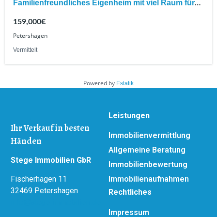
Familienfreundliches Eigenheim mit viel Raum für
Ideen
159,000€
Petershagen
Vermittelt
Powered by
Estatik
Leistungen
Ihr Verkauf in besten
Immobilienvermittlung
Händen
Allgemeine Beratung
Stege Immobilien GbR
Immobilienbewertung
Fischerhagen 11
Immobilienaufnahmen
32469 Petershagen
Rechtliches
info@stege-immobilien.de
Impressum